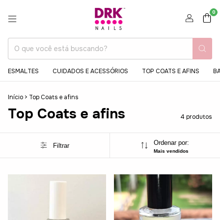
0
ESMALTES
CUIDADOS E ACESSÓRIOS
TOP COATS E AFINS
BA
Início
>
Top Coats e afins
Top Coats e afins
4 produtos
Ordenar por:
Filtrar
Mais vendidos